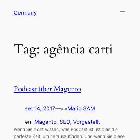
Pular
Germany
para
o
conteúdo
Tag:
agência carti
Podcast über Magento
set 14, 2017
—
Mario SAM
por
em
Magento
, 
SEO
, 
Vorgestellt
Wenn Sie nicht wissen, was Podcast ist, ist dies die
perfekte Zeit, um herauszufinden. Und wenn Sie diese