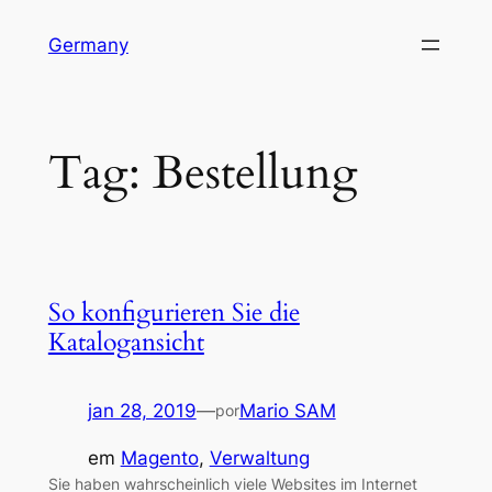
Pular
Germany
para
o
conteúdo
Tag:
Bestellung
So konfigurieren Sie die
Katalogansicht
jan 28, 2019
—
Mario SAM
por
em
Magento
, 
Verwaltung
Sie haben wahrscheinlich viele Websites im Internet