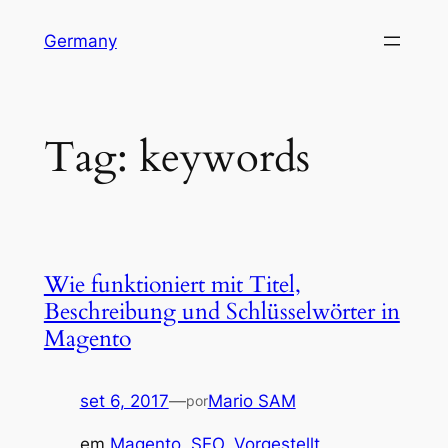
Pular
Germany
para
o
conteúdo
Tag:
keywords
Wie funktioniert mit Titel,
Beschreibung und Schlüsselwörter in
Magento
set 6, 2017
—
Mario SAM
por
em
Magento
, 
SEO
, 
Vorgestellt