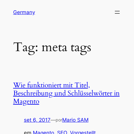
Pular
Germany
para
o
conteúdo
Tag:
meta tags
Wie funktioniert mit Titel,
Beschreibung und Schlüsselwörter in
Magento
set 6, 2017
—
Mario SAM
por
em
Magento
, 
SEO
, 
Vorgestellt