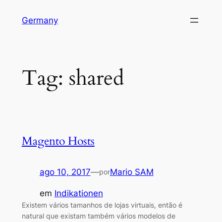
Pular
Germany
para
o
conteúdo
Tag:
shared
Magento Hosts
ago 10, 2017
—
Mario SAM
por
em
Indikationen
Existem vários tamanhos de lojas virtuais, então é
natural que existam também vários modelos de