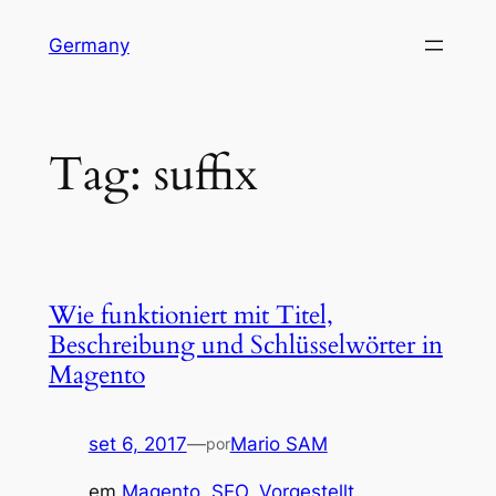
Pular
Germany
para
o
conteúdo
Tag:
suffix
Wie funktioniert mit Titel,
Beschreibung und Schlüsselwörter in
Magento
set 6, 2017
—
Mario SAM
por
em
Magento
, 
SEO
, 
Vorgestellt