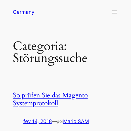
Pular
Germany
para
o
conteúdo
Categoria:
Störungssuche
So prüfen Sie das Magento
Systemprotokoll
fev 14, 2018
—
Mario SAM
por