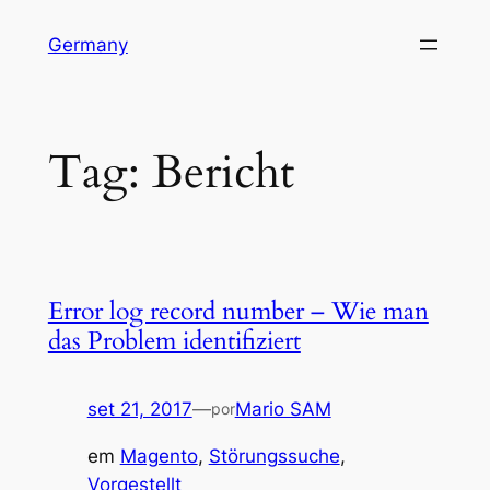
Pular
Germany
para
o
conteúdo
Tag:
Bericht
Error log record number – Wie man
das Problem identifiziert
set 21, 2017
—
Mario SAM
por
em
Magento
, 
Störungssuche
, 
Vorgestellt