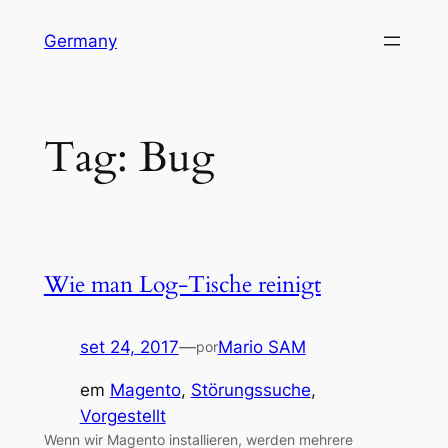
Pular
Germany
para
o
conteúdo
Tag:
Bug
Wie man Log-Tische reinigt
set 24, 2017
—
Mario SAM
por
em
Magento
, 
Störungssuche
, 
Vorgestellt
Wenn wir Magento installieren, werden mehrere