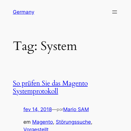
Pular
Germany
para
o
conteúdo
Tag:
System
So prüfen Sie das Magento
Systemprotokoll
fev 14, 2018
—
Mario SAM
por
em
Magento
, 
Störungssuche
, 
Vorgestellt