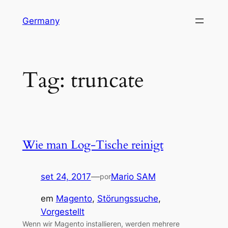
Pular
Germany
para
o
conteúdo
Tag:
truncate
Wie man Log-Tische reinigt
set 24, 2017
—
Mario SAM
por
em
Magento
, 
Störungssuche
, 
Vorgestellt
Wenn wir Magento installieren, werden mehrere